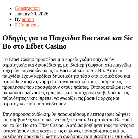
Construction
January 30, 2026
By
admin
0 Comments
Οδηγός για τα Παιχνίδια Baccarat και Sic
Bo στο Efbet Casino
Το Efbet Casino προσφέρει μια ευρεία γκάμα παιχνιδιών
στρατηγικής και διασκέδασης, με ιδιαίτερη έμφαση στα παιχνίδια
τυχερών παιχνιδιών όπως το Baccarat και το Sic Bo. Αυτά τα
παιχνίδια έχουν κερδίσει δημοτικότητα τόσο στα φυσικά όσο και
στα online καζίνο, χάρη στη συναρπαστική τους φύση και τις
προκλήσεις που προσφέρουν στους παίκτες. Όποιος επιδιώκει να
απολαύσει αξέχαστες εμπειρίες και ταυτόχρονα να βελτιώσει τις
πιθανότητες νίκης, πρέπει να γνωρίζει τις βασικές αρχές και
στρατηγικές που τα συνοδεύουν.
Στην παρούσα ανάλυση, θα παρουσιάσουμε λεπτομερείς οδηγίες
και συμβουλές για το πώς να παίξετε αποτελεσματικά το Baccarat
και το Sic Bo στο Efbet Casino. Αυτό θα βοηθήσει τους παίκτες να
κατανοήσουν τους κανόνες, τις επιλογές πονταρίσματος και τις
καλύτερες πρακτικές, ώστε να αυξήσουν τις πιθανότητες επιτυχίας