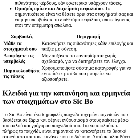
πιθανότητες κέρδους, εάν εσωτερικά υπάρχουν τάσεις.
Ορισμός ορίων και διαχείριση κεφαλαίου
: Το
σημαντικότερο είναι να θέσετε όρια στα στοιχήματά σας και
να μην υπερβαίνετε το διαθέσιμο κεφάλαιο, αποφεύγοντας
έτσι την υπέρμετρη απώλεια.
Συμβουλές
Περιγραφή
Μάθε τα
Κατανοήστε τις πιθανότητες κάθε επιλογής και
στοιχήματά σου
παίξτε με σύνεση.
Αποφύγετε τις
Μην αυξάνετε τα πονταρίσματα χωρίς
υπερβολές
σχεδιασμό, για να διατηρήσετε τον έλεγχο.
Χρησιμοποιήστε σύστημα καταγραφής για να
Παρακολουθήστε
εντοπίσετε μοτίβα που μπορείτε να
τις τάσεις
αξιοποιήσετε.
Κλειδιά για την κατανόηση και ερμηνεία
των στοιχημάτων στο Sic Bo
Το Sic Bo είναι ένα δημοφιλές παιχνίδι τυχερών παιχνιδιών που
βασίζεται σε ζάρια και φέρνει ενθουσιασμό στους παίκτες μέσω
του απλού και γρήγορου παιχνιδιού του. Για να απολαύσετε
πλήρως το παιχνίδι, είναι σημαντικό να κατανοήσετε τα βασικά
στοιχήματα και τους κανόνες που το διέπουν. Αυτό περιλαμβάνει