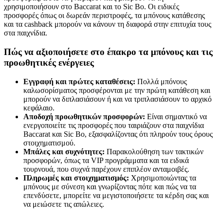
χρησιμοποιήσουν στο Baccarat και το Sic Bo. Οι ειδικές
προσφορές όπως οι δωρεάν περιστροφές, τα μπόνους κατάθεσης
και τα cashback μπορούν να κάνουν τη διαφορά στην επιτυχία τους
στα παιχνίδια.
Πώς να αξιοποιήσετε στο έπακρο τα μπόνους και τις
προωθητικές ενέργειες
Εγγραφή και πρώτες καταθέσεις:
Πολλά μπόνους
καλωσορίσματος προσφέρονται με την πρώτη κατάθεση και
μπορούν να διπλασιάσουν ή και να τριπλασιάσουν το αρχικό
κεφάλαιο.
Αποδοχή προωθητικών προσφορών:
Είναι σημαντικό να
ενεργοποιείτε τις προσφορές που ταιριάζουν στα παιχνίδια
Baccarat και Sic Bo, εξασφαλίζοντας ότι πληρούν τους όρους
στοιχηματισμού.
Μπάλες και συχνότητες:
Παρακολούθηση των τακτικών
προσφορών, όπως τα VIP προγράμματα και τα ειδικά
τουρνουά, που συχνά παρέχουν επιπλέον ανταμοιβές.
Πληρωμές και στοιχηματισμός:
Χρησιμοποιώντας τα
μπόνους με σύνεση και γνωρίζοντας πότε και πώς να τα
επενδύσετε, μπορείτε να μεγιστοποιήσετε τα κέρδη σας και
να μειώσετε τις απώλειες.