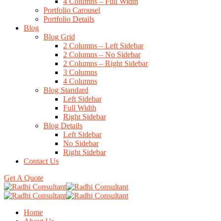
4 Columns – Full Width
Portfolio Carousel
Portfolio Details
Blog
Blog Grid
2 Columns – Left Sidebar
2 Columns – No Sidebar
2 Columns – Right Sidebar
3 Columns
4 Columns
Blog Standard
Left Sidebar
Full Width
Right Sidebar
Blog Details
Left Sidebar
No Sidebar
Right Sidebar
Contact Us
Get A Quote
Home