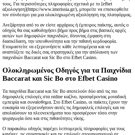
τους. Για περισσότερες πληροφορίες σχετικά με το [efbet
αξιολογηση](https://www.imerissia.gr/), μπορείτε να επισκεφθείτε
τον σύνδεσμο για μια ολοκληρωμένη αξιολόγηση της πλατφόρμας.
Ανεξάρτητα από το αν είστε αρχάριος ή έμπειρος παίκτης, αυτός ο
οδηγός θα σας καθοδηγήσει βήμα προς βήμα στις βασικές αρχές
αυτών των δημοφιλών παιχνιδιών, δίνοντας έμφαση στη
διασκέδαση, την υπευθυνότητα και την πιθανή κερδοφορία.
Ετοιμαστείτε να εξερευνήσετε κάθε λεπτομέρεια και να
αναπτύξετε τις δικές σας στρατηγικές για την απόλαυση των
παιχνιδιών Baccarat και Sic Bo στο Efbet Casino.
Ολοκληρωμένος Οδηγός για τα Παιχνίδια
Baccarat και Sic Bo στο Efbet Casino
Τα παιχνίδια Baccarat και Sic Bo αποτελούν δύο από τις πιο
δημοφιλείς επιλογές στα online καζίνο, προσφέροντας μοναδική
εμπειρία και συναίσθημα. Στο Efbet Casino, οι παίκτες έχουν την
ευκαιρία να εξερευνήσουν αυτές τις δημοφιλείς επιλογές και να
απολαύσουν τα πλεονεκτήματα που προσφέρουν τόσο στην
ψυχαγωγία όσο και στις πιθανότητες νίκης.
Ο παρακάτω οδηγός παρέχει λεπτομερείς πληροφορίες για τους
κανόνες, τις στρατηγικές και τις επιλογές στοιχηματισμού σε