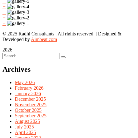
+
+
+
+
+
© 2025 Radhi Consultants . All rights reserved. | Designed &
Developed by
Aimbeat.com
2026
Archives
May 2026
February 2026
January 2026
December 2025
November 2025
October 2025
September 2025
August 2025
July 2025
April 2025
January 2022