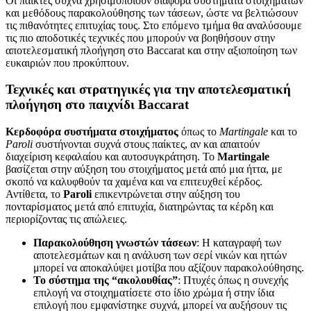
Οι παίκτες συχνά χρησιμοποιούν διάφορα συστήματα στοιχημάτων
και μεθόδους παρακολούθησης των τάσεων, ώστε να βελτιώσουν
τις πιθανότητες επιτυχίας τους. Στο επόμενο τμήμα θα αναλύσουμε
τις πιο αποδοτικές τεχνικές που μπορούν να βοηθήσουν στην
αποτελεσματική πλοήγηση στο Baccarat και στην αξιοποίηση των
ευκαιριών που προκύπτουν.
Τεχνικές και στρατηγικές για την αποτελεσματική
πλοήγηση στο παιχνίδι Baccarat
Κερδοφόρα συστήματα στοιχήματος
όπως το
Martingale
και το
Paroli
συστήνονται συχνά στους παίκτες, αν και απαιτούν
διαχείριση κεφαλαίου και αυτοσυγκράτηση. Το
Martingale
βασίζεται στην αύξηση του στοιχήματος μετά από μια ήττα, με
σκοπό να καλυφθούν τα χαμένα και να επιτευχθεί κέρδος.
Αντίθετα, το
Paroli
επικεντρώνεται στην αύξηση του
πονταρίσματος μετά από επιτυχία, διατηρώντας τα κέρδη και
περιορίζοντας τις απώλειες.
Παρακολούθηση γνωστών τάσεων
: Η καταγραφή των
αποτελεσμάτων και η ανάλυση των σερί νικών και ηττών
μπορεί να αποκαλύψει μοτίβα που αξίζουν παρακολούθησης.
Το σύστημα της “ακολουθίας”
: Πτυχές όπως η συνεχής
επιλογή να στοιχηματίσετε στο ίδιο χρώμα ή στην ίδια
επιλογή που εμφανίστηκε συχνά, μπορεί να αυξήσουν τις