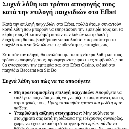
Συχνά λάθη και τρόποι αποφυγής τους
κατά την επιλογή παιχνιδιών στο Efbet
Κατά την επιλογή παιχνιδιών στο Efbet, πολλά άτομα συναντούν
κοινά λάθη που μπορούν να επηρεάσουν την εμπειρία τους και τα
κέρδη τους. Η κατανόηση αυτών των λαθών και η σωστή
διαχείριση θα σας βοηθήσουν να απολαύσετε περισσότερο τα
παιχνίδια και να βελτιώσετε τις πιθανότητες επιτυχίας σας.
Σε αυτόν τον οδηγό, θα αναλύσουμε τα συχνότερα λάθη και τους
τρόπους αποφυγής τους, προσφέροντας πρακτικές συμβουλές που
θα ενισχύσουν την εμπειρία σας στο Efbet Casino, ειδικά στα
παιχνίδια Baccarat και Sic Bo.
Συχνά λάθη και πώς να τα αποφύγετε
Μη προετοιμασμένη επιλογή παιχνιδιών:
Αποφύγετε να
επιλέγετε παιχνίδια χωρίς να γνωρίζετε τους κανόνες και τις
στρατηγικές τους.
Πραγματοποιήστε έρευνα και μελέτη πριν
παίξετε.
Υπερβολική αύξηση στοιχημάτων:
Μην αυξάνετε τα
στοιχήματά σας κατά τη διάρκεια της τρέχουσας συνεδρίας,
χωρίς να έχετε σκοπό ή στρατηγική.
Θα πρέπει πάντα να
θέτετε όρια και να μην παίζετε με χρήματα που δεν μπορείτε να